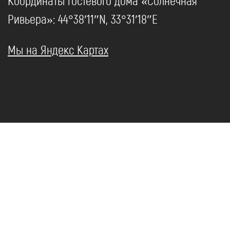
Координаты гостевого дома «Солнечная
Ривьера»: 44°38′11″N, 33°31′18″E
Мы на Яндекс Картах